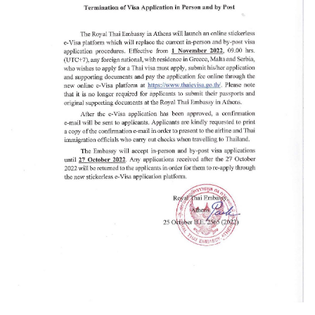
ล
สำ
ห
รั
บ
ค
น
ไ
ท
ย
V
i
s
a
สำ
ห
รั