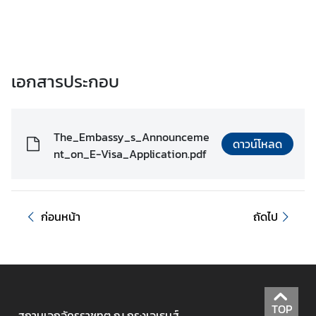
บ
ค
น
ต่
า
เอกสารประกอบ
ง
ช
า
The_Embassy_s_Announceme
ดาวน์โหลด
ติ
nt_on_E-Visa_Application.pdf
ก่อนหน้า
ถัดไป
TOP
สถานเอกอัครราชทูต ณ กรุงเอเธนส์