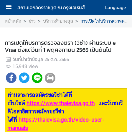
สถานเอกอัครราชทูต ณ กรุงเอเธนส์
Language
ห
หน้าหลัก
ข่าว
บริการด้านกงสุล
การเปิดให้บริการตรวจลงตรา (วีซ่า) ผ่านระบบ e-Visa ตั้งแต่วันที่ 1 พฤศจิกายน 2565 เป็นต้นไป
น้
า
แ
การเปิดให้บริการตรวจลงตรา (วีซ่า) ผ่านระบบ e-
ร
Visa ตั้งแต่วันที่ 1 พฤศจิกายน 2565 เป็นต้นไป
ก
วันที่นำเข้าข้อมูล
25 ต.ค. 2565
15,948
ส
view
ถ
า
น
ท่านสามารถสมัครขอวีซ่าได้ที่
เ
อ
เว็บไซต์
https://www.thaievisa.go.th
และรับชมวี
ก
ดิโอสาธิตการสมัครขอวีซ่า
อั
ได้ที่
https://thaievisa.go.th/video-user-
ค
manuals
ร