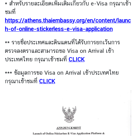
* สำหรับรายละเอียดเพิ่มเติมเกี่ยวกับ e-Visa กรุณาเข้า
า
ชมที่
ง
https://athens.thaiembassy.org/en/content/launc
ป
ร
h-of-online-stickerless-e-visa-application
ะ
** รายชื่อป
เ
ระเทศและดินแดนที่ได้รับการยกเว้นการ
ท
ตรวจลงตราและสามารถขอ Visa on Arrival เข้า
ศ
ประเทศไทย กรุณาเข้าชมที่
CLICK
บ
*** ข้อมูลการขอ Visa on Arrival เข้าประเทศไทย
ริ
กรุณาเข้าชมที่
CLICK
ก
า
ร
ข้
อ
มู