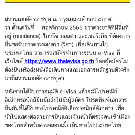
ร
า
สถานเอกอัครราชทูต ณ กรุงเอเธนส์ ขอประกาศ
ช
ว่า
ตั้งแต่วันที่ 1 พฤศจิกายน 2565 ชาวต่างชาติที่มีถิ่นที่
ทู
ต
อยู่ (residence) ในกรีซ มอลตา และเซอร์เบีย ที่ต้องการ
ฯ
ยื่นขอรับการตรวจลงตรา (วีซ่า) เพื่อเดินทางไป
ประเทศไทย สามารถสมัครผ่านทางระบบ e-Visa ที่
เว็บไซต์
ก
https://www.thaievisa.go.th
โดยผู้สมัครไม่
ร
ต้องยื่นหรือส่งหนังสือเดินทางและเอกสารหลักฐานตัวจริง
ะ
มาที่สถานเอกอัครราชทูตฯ
ท
ร
หลังจากได้รับการอนุมัติ e-Visa แล้วจะมีไปรษณีย์
ว
อิเล็กทรอนิกส์ยืนยันส่งไปยังผู้สมัคร โปรดพิมพ์เอกสาร
ง
ยืนยันที่ได้รับทางไปรษณีย์อิเล็กทรอนิกส์ดังกล่าว เพื่อ
ก
นำไปแสดงต่อสายการบินและเจ้าหน้าที่ตรวจคนเข้าเมือง
า
ของไทยสำหรับตรวจสอบเมื่อเดินทางไปประเทศไทย
ร
ต่