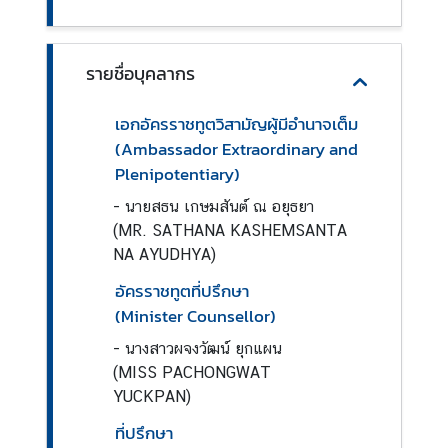
า
ง
ป
รายชื่อบุคลากร
ร
ะ
เอกอัครราชทูตวิสามัญผู้มีอำนาจเต็ม
เ
(Ambassador Extraordinary and
ท
Plenipotentiary)
ศ
-
นายสธน เกษมสันต์ ณ อยุธยา
บ
(MR. SATHANA KASHEMSANTA
ริ
NA AYUDHYA)
ก
อัครราชทูตที่ปรึกษา
า
(Minister Counsellor)
ร
-
นางสาวผจงวัฒน์ ยุกแผน
(MISS PACHONGWAT
ข้
YUCKPAN)
อ
ที่ปรึกษา
มู