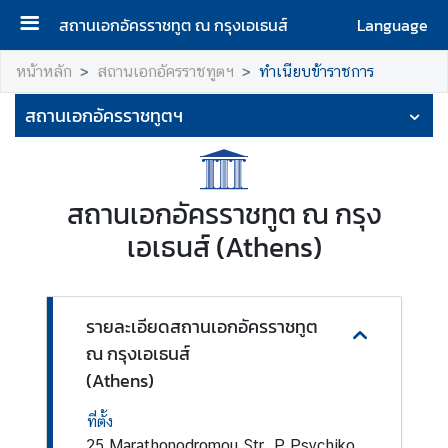
สถานเอกอัครราชทูต ณ กรุงเอเธนส์
Language
ห
หน้าหลัก
สถานเอกอัครราชทูตฯ
ทำเนียบข้าราชการ
น้
สถานเอกอัครราชทูตฯ
า
แ
ร
ก
สถานเอกอัครราชทูต ณ กรุง
ส
เอเธนส์ (Athens)
ถ
า
น
เ
รายละเอียดสถานเอกอัครราชทูต
อ
ณ กรุงเอเธนส์
ก
(Athens)
อั
ค
ที่ตั้ง
ร
25 Marathonodromou Str. P.Psychiko