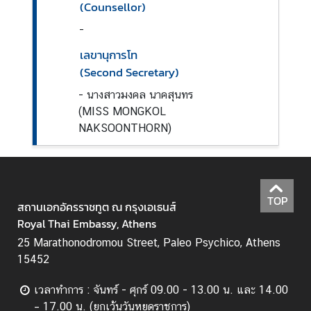
(Counsellor)
ล
สำ
-
ห
เลขานุการโท
รั
(Second Secretary)
บ
ค
-
นางสาวมงคล นาคสุนทร
น
(MISS MONGKOL
ไ
NAKSOONTHORN)
ท
ย
TOP
V
สถานเอกอัครราชทูต ณ กรุงเอเธนส์
i
Royal Thai Embassy, Athens
s
25 Marathonodromou Street, Paleo Psychico, Athens
a
15452
สำ
ห
เวลาทำการ : จันทร์ - ศุกร์ 09.00 - 13.00 น. และ 14.00
รั
– 17.00 น. (ยกเว้นวันหยุดราชการ)