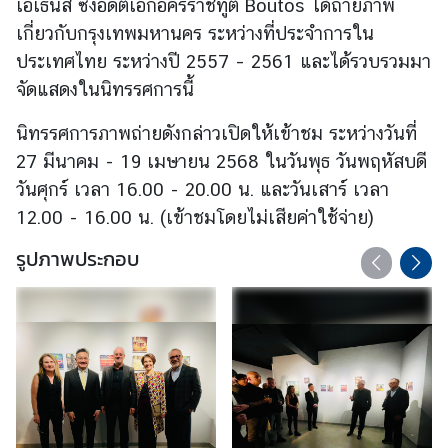
เอเธนส์ ซึ่งอดีตเอกอัครราชทูต Boutos ได้ถ่ายภาพ
ร
เกี่ยวกับกรุงเทพมหานคร ระหว่างที่ประจำการใน
า
ประเทศไทย ระหว่างปี 2557 – 2561 และได้รวบรวมมา
ช
จัดแสดงในนิทรรศการนี้
ทู
ต
นิทรรศการภาพถ่ายดังกล่าวเปิดให้เข้าชม ระหว่างวันที่
ฯ
27 มีนาคม - 19 เมษายน 2568 ในวันพุธ วันพฤหัสบดี
วันศุกร์ เวลา 16.00 - 20.00 น. และวันเสาร์ เวลา
ก
12.00 - 16.00 น. (เข้าชมโดยไม่เสียค่าใช้จ่าย)
ร
ะ
รูปภาพประกอบ
ท
ร
ว
ง
ก
า
ร
ต่