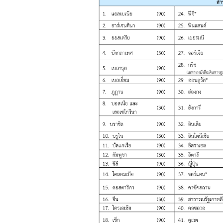
ร
า
ช
ทู
ต
ฯ
ก
ร
ะ
ท
ร
ว
ง
ก
า
ร
ต่