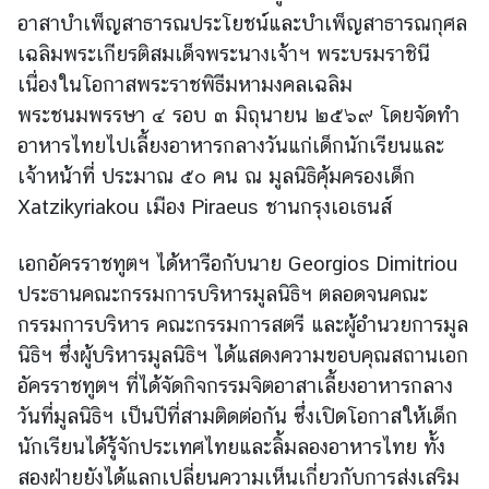
ร
อาสาบำเพ็ญสาธารณประโยชน์และบำเพ็ญสาธารณกุศล
า
เฉลิมพระเกียรติสมเด็จพระนางเจ้าฯ พระบรมราชินี
ช
เนื่องในโอกาสพระราชพิธีมหามงคลเฉลิม
ทู
พระชนมพรรษา ๔ รอบ ๓ มิถุนายน ๒๕๖๙ โดยจัดทำ
ต
อาหารไทยไปเลี้ยงอาหารกลางวันแก่เด็กนักเรียนและ
ฯ
เจ้าหน้าที่ ประมาณ ๕๐ คน ณ มูลนิธิคุ้มครองเด็ก
Xatzikyriakou เมือง Piraeus ชานกรุงเอเธนส์
ก
ร
เอกอัครราชทูตฯ ได้หารือกับนาย Georgios Dimitriou
ะ
ประธานคณะกรรมการบริหารมูลนิธิฯ ตลอดจนคณะ
ท
กรรมการบริหาร คณะกรรมการสตรี และผู้อำนวยการมูล
ร
ว
นิธิฯ ซึ่งผู้บริหารมูลนิธิฯ ได้แสดงความขอบคุณสถานเอก
ง
อัครราชทูตฯ ที่ได้จัดกิจกรรมจิตอาสาเลี้ยงอาหารกลาง
ก
วันที่มูลนิธิฯ เป็นปีที่สามติดต่อกัน ซึ่งเปิดโอกาสให้เด็ก
า
นักเรียนได้รู้จักประเทศไทยและลิ้มลองอาหารไทย ทั้ง
ร
สองฝ่ายยังได้แลกเปลี่ยนความเห็นเกี่ยวกับการส่งเสริม
ต่