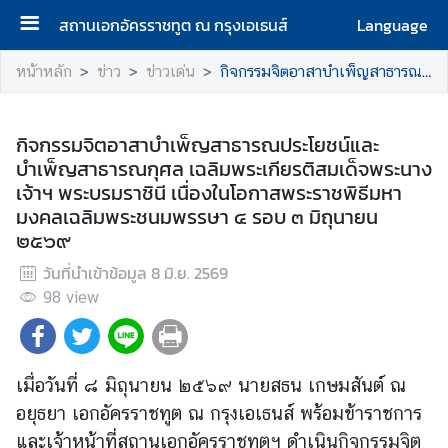
สถานเอกอัครราชทูต ณ กรุงเอเธนส์
Language
ห
หน้าหลัก
ข่าว
ข่าวเด่น
กิจกรรมจิตอาสาบำเพ็ญสาธารณประโยชน์และบำเพ็ญสาธารณกุศล เฉลิมพระเกียรติสมเด็จพระนางเจ้าฯ พระบรมราชินี เนื่องในโอกาสพระราชพิธีมหามงคลเฉลิมพระชนมพรรษา ๔ รอบ ๓ มิถุนายน ๒๕๖๙
น้
า
แ
กิจกรรมจิตอาสาบำเพ็ญสาธารณประโยชน์และ
ร
บำเพ็ญสาธารณกุศล เฉลิมพระเกียรติสมเด็จพระนาง
ก
เจ้าฯ พระบรมราชินี เนื่องในโอกาสพระราชพิธีมหา
มงคลเฉลิมพระชนมพรรษา ๔ รอบ ๓ มิถุนายน
ส
๒๕๖๙
ถ
วันที่นำเข้าข้อมูล
8 มิ.ย. 2569
า
98
น
view
เ
อ
ก
เมื่อวันที่ ๘ มิถุนายน ๒๕๖๙ นายสธน เกษมสันต์ ณ
อั
อยุธยา เอกอัครราชทูต ณ กรุงเอเธนส์ พร้อมข้าราชการ
ค
และเจ้าหน้าที่สถานเอกอัครราชทูตฯ ดำเนินกิจกรรมจิต
ร