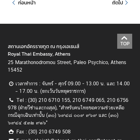
ก่อนหน้า
ถัดไป
ล
สำ
ห
รั
บ
ค
TOP
สถานเอกอัครราชทูต ณ กรุงเอเธนส์
น
Royal Thai Embassy, Athens
ไ
25 Marathonodromou Street, Paleo Psychico, Athens
ท
15452
ย
เวลาทำการ : จันทร์ - ศุกร์ 09.00 - 13.00 น. และ 14.00
V
– 17.00 น. (ยกเว้นวันหยุดราชการ)
i
Tel : (30) 210 6710 155, 210 6749 065, 210 6756
s
978 (ฝ่ายวีซ่าและกงสุล), "สำหรับคนไทยขอความช่วยเหลือ
a
กรณีฉุกเฉินเท่านั้น (๓๐) ๖๙๔๘ ๐๐๙ ๙๖๙ และ (๓๐)
สำ
๖๙๔๔ ๕๓๒ ๙๑๖"
ห
Fax : (30) 210 6749 508
รั