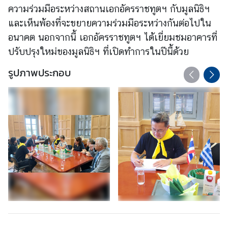
ความร่วมมือระหว่างสถานเอกอัครราชทูตฯ กับมูลนิธิฯ
า
ง
และเห็นพ้องที่จะขยายความร่วมมือระหว่างกันต่อไปใน
ป
อนาคต นอกจากนี้ เอกอัครราชทูตฯ ได้เยี่ยมชมอาคารที่
ร
ปรับปรุงใหม่ของมูลนิธิฯ ที่เปิดทำการในปีนี้ด้วย
ะ
รูปภาพประกอบ
เ
ท
ศ
บ
ริ
ก
า
ร
ข้
อ
มู