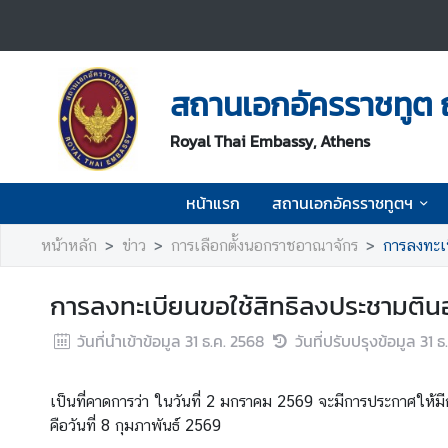
ห
น้
สถานเอกอัครราชทูต 
า
แ
Royal Thai Embassy, Athens
ร
ก
หน้าแรก
สถานเอกอัครราชทูตฯ
ส
หน้าหลัก
ข่าว
การเลือกตั้งนอกราชอาณาจักร
การลงทะเ
ถ
า
การลงทะเบียนขอใช้สิทธิลงประชามติ
น
เ
วันที่นำเข้าข้อมูล
31 ธ.ค. 2568
วันที่ปรับปรุงข้อมูล
31 ธ
อ
ก
อั
เป็นที่คาดการว่า ในวันที่ 2 มกราคม 2569 จะมีการประกาศให้
ค
คือวันที่ 8 กุมภาพันธ์ 2569
ร